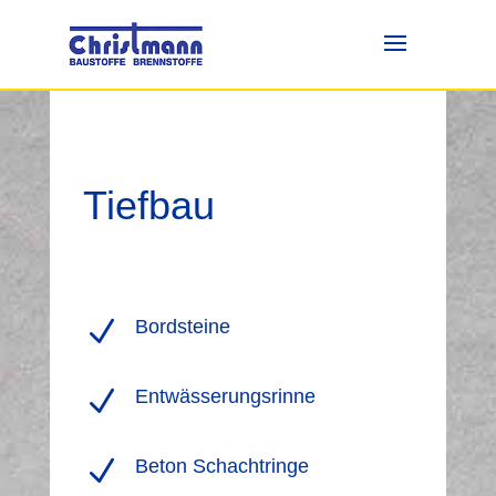
Tiefbau
N
Bordsteine
N
Entwässerungsrinne
N
Beton Schachtringe