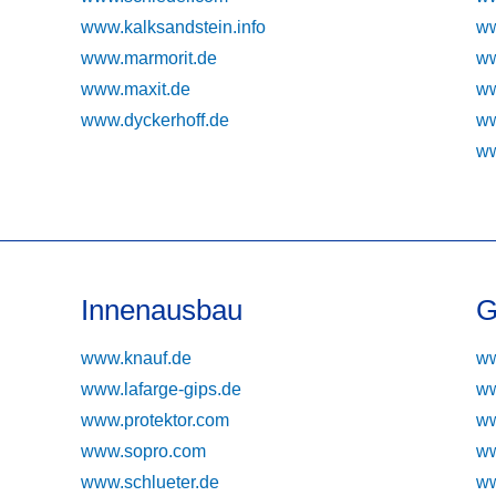
www.kalksandstein.info
ww
www.marmorit.de
ww
www.maxit.de
ww
www.dyckerhoff.de
ww
ww
Innenausbau
G
www.knauf.de
ww
www.lafarge-gips.de
ww
www.protektor.com
ww
www.sopro.com
ww
www.schlueter.de
ww