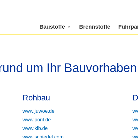
Baustoffe
Brennstoffe
Fuhrpa
 rund um Ihr Bauvorhaben
Rohbau
D
www.juwoe.de
ww
www.porit.de
ww
www.klb.de
ww
www.schiedel.com
ww