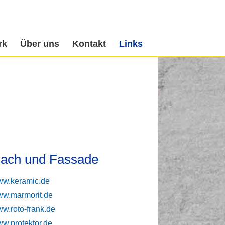
rk
Über uns
Kontakt
Links
ach und Fassade
w.keramic.de
w.marmorit.de
w.roto-frank.de
w.protektor.de